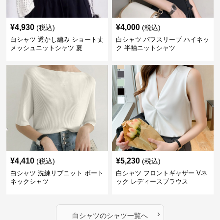
¥
4,930
¥
4,000
(税込)
(税込)
白シャツ 透かし編み ショート丈
白シャツ パフスリーブ ハイネッ
メッシュニットシャツ 夏
ク 半袖ニットシャツ
¥
4,410
¥
5,230
(税込)
(税込)
白シャツ 洗練リブニット ボート
白シャツ フロントギャザー Vネ
ネックシャツ
ック レディースブラウス
›
白シャツ
の
シャツ
一覧へ