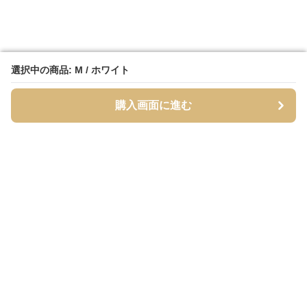
選択中の商品: M / ホワイト
選択中の商品: M / ホワイト
購入画面に進む
購入画面に進む
シャーティア
について