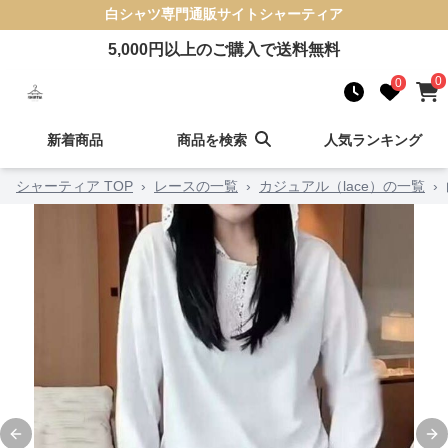
白シャツ
専門通販サイト
シャーティア
5,000
円以上のご購入で送料無料
0
0
新着商品
商品を検索
人気ランキング
シャーティア TOP
›
レースの一覧
›
カジュアル（lace）の一覧
›
Previous slide
Ne