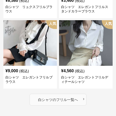
¥
8,580
¥
3,460
(税込)
(税込)
白シャツ リュクスフリルブラ
白シャツ エレガントフリルス
ウス
タンドカラーブラウス
人気
人気
¥
9,000
¥
4,560
(税込)
(税込)
白シャツ エレガントフリルブ
白シャツ エレガントフリルデ
ラウス
ィテールシャツ
›
白シャツ
の
フリル
一覧へ