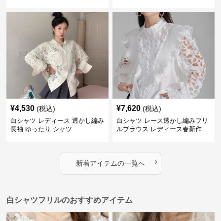
¥
4,530
¥
7,620
(税込)
(税込)
白シャツ レディース 透かし編み
白シャツ レース透かし編みフリ
長袖 ゆったり シャツ
ルブラウス レディース春新作
›
新着アイテムの一覧へ
白シャツフリルのおすすめアイテム