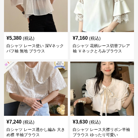
¥
5,380
¥
7,160
(税込)
(税込)
白シャツ レース使い 深Vネック
白シャツ 花柄レース切替フレア
パフ袖 無地 ブラウス
袖 Ｖネックとろみブラウス
¥
7,240
¥
3,630
(税込)
(税込)
白シャツ レース透かし編み 大き
白シャツ レース大襟リボン半袖
め襟 半袖ブラウス
ブラウス ゆったり可愛い