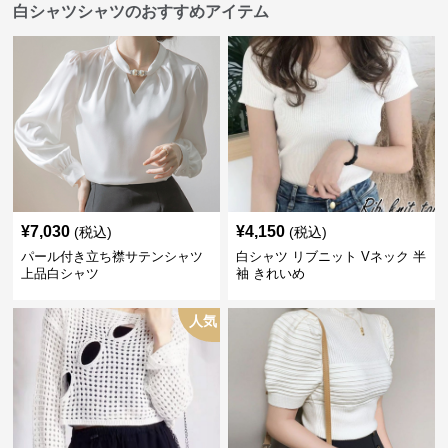
白シャツシャツのおすすめアイテム
¥
7,030
¥
4,150
(税込)
(税込)
パール付き立ち襟サテンシャツ
白シャツ リブニット Vネック 半
上品白シャツ
袖 きれいめ
人気