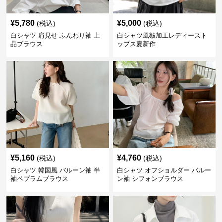
¥
5,780
¥
5,000
(税込)
(税込)
白シャツ 肩見せ ふんわり袖 上
白シャツ風皺加工レディースト
品ブラウス
ップス夏新作
¥
5,160
¥
4,760
(税込)
(税込)
白シャツ 韓国風 バルーン袖 半
白シャツ オフショルダー バルー
袖ペプラムブラウス
ン袖 シフォンブラウス