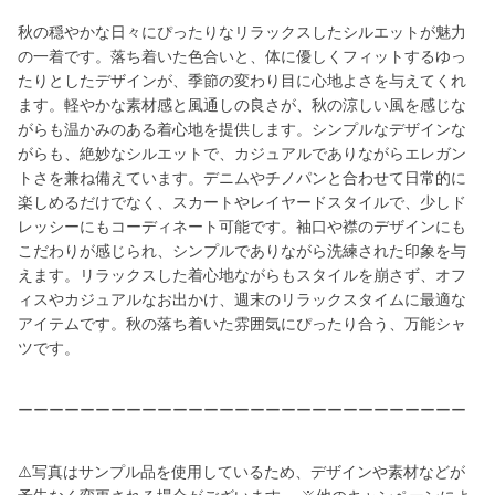
秋の穏やかな日々にぴったりなリラックスしたシルエットが魅力
の一着です。落ち着いた色合いと、体に優しくフィットするゆっ
たりとしたデザインが、季節の変わり目に心地よさを与えてくれ
ます。軽やかな素材感と風通しの良さが、秋の涼しい風を感じな
がらも温かみのある着心地を提供します。シンプルなデザインな
がらも、絶妙なシルエットで、カジュアルでありながらエレガン
トさを兼ね備えています。デニムやチノパンと合わせて日常的に
楽しめるだけでなく、スカートやレイヤードスタイルで、少しド
レッシーにもコーディネート可能です。袖口や襟のデザインにも
こだわりが感じられ、シンプルでありながら洗練された印象を与
えます。リラックスした着心地ながらもスタイルを崩さず、オフ
ィスやカジュアルなお出かけ、週末のリラックスタイムに最適な
アイテムです。秋の落ち着いた雰囲気にぴったり合う、万能シャ
ツです。
ーーーーーーーーーーーーーーーーーーーーーーーーーーーーー
⚠️写真はサンプル品を使用しているため、デザインや素材などが