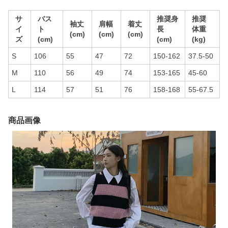
サ
バス
推奨身
推奨
袖丈
肩幅
着丈
イ
ト
長
体重
(cm)
(cm)
(cm)
ズ
(cm)
(cm)
(kg)
S
106
55
47
72
150-162
37.5-50
M
110
56
49
74
153-165
45-60
L
114
57
51
76
158-168
55-67.5
商品画像