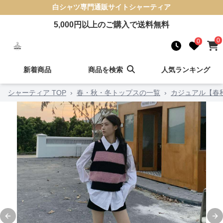
白シャツ
専門通販サイト
シャーティア
5,000
円以上のご購入で送料無料
0
0
新着商品
商品を検索
人気ランキング
シャーティア TOP
›
春・秋・冬トップスの一覧
›
カジュアル【春
Previous slide
Ne