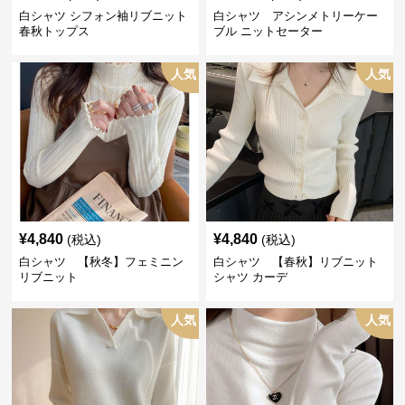
白シャツ シフォン袖リブニット
白シャツ アシンメトリーケー
春秋トップス
ブル ニットセーター
人気
人気
¥
4,840
¥
4,840
(税込)
(税込)
白シャツ 【秋冬】フェミニン
白シャツ 【春秋】リブニット
リブニット
シャツ カーデ
人気
人気