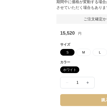
期間中に価格が変動する場合
させていただく場合もありま
ご注文確定か
15,520
円
サイズ
S
M
L
カラー
ホワイト
1
購