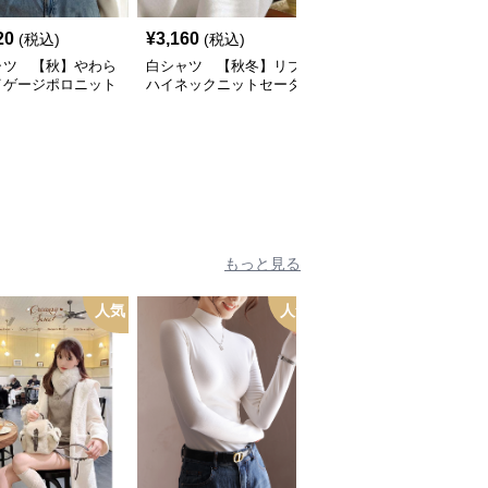
20
¥
3,160
¥
4,420
(税込)
(税込)
(税込)
ャツ 【秋】やわら
白シャツ 【秋冬】リブ
白シャツ 【秋冬】レー
イゲージポロニット
ハイネックニットセータ
スリブニットトップス
ー
もっと見る
人気
人気
人