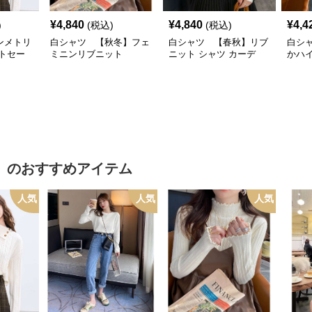
¥
4,840
¥
4,840
¥
4,4
)
(税込)
(税込)
ンメトリ
白シャツ 【秋冬】フェ
白シャツ 【春秋】リブ
白シ
トセー
ミニンリブニット
ニット シャツ カーデ
かハ
】
のおすすめアイテム
人気
人気
人気