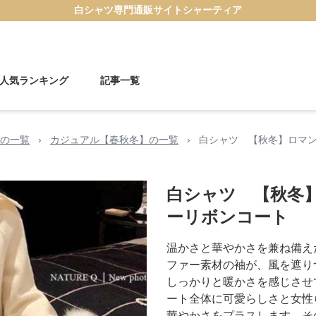
白シャツ
専門通販サイト
シャーティア
人気ランキング
記事一覧
の一覧
›
カジュアル【春秋冬】の一覧
›
白シャツ 【秋冬】ロマ
白シャツ 【秋冬
ーリボンコート
温かさと華やかさを兼ね備え
ファー素材の袖が、風を遮り
しっかりと暖かさを感じさせ
ート全体に可愛らしさと女性
華やかさをプラスします。そ