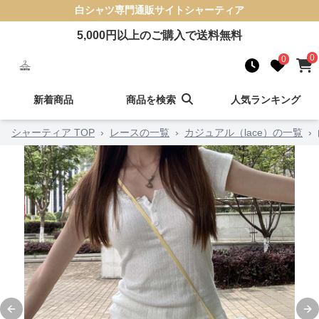
白シャツ
専門通販サイト
シャーティア
5,000
円以上のご購入で送料無料
0
0
新着商品
商品を検索
人気ランキング
シャーティア TOP
›
レースの一覧
›
カジュアル（lace）の一覧
›
Previous slide
Ne