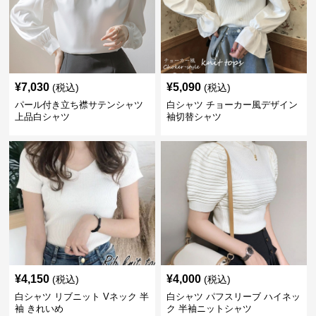
¥
7,030
¥
5,090
(税込)
(税込)
パール付き立ち襟サテンシャツ
白シャツ チョーカー風デザイン
上品白シャツ
袖切替シャツ
¥
4,150
¥
4,000
(税込)
(税込)
白シャツ リブニット Vネック 半
白シャツ パフスリーブ ハイネッ
袖 きれいめ
ク 半袖ニットシャツ