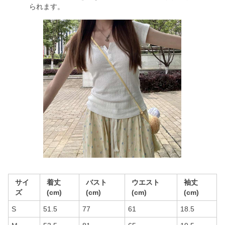
られます。
サイ
着丈
バスト
ウエスト
袖丈
ズ
(cm)
(cm)
(cm)
(cm)
S
51.5
77
61
18.5