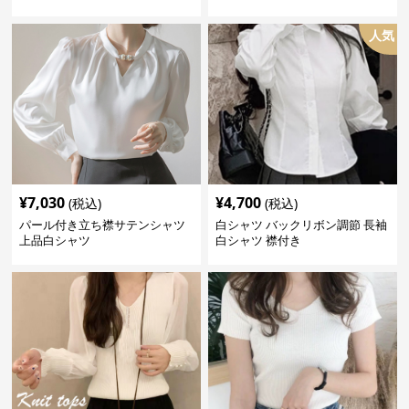
人気
¥
7,030
¥
4,700
(税込)
(税込)
パール付き立ち襟サテンシャツ
白シャツ バックリボン調節 長袖
上品白シャツ
白シャツ 襟付き