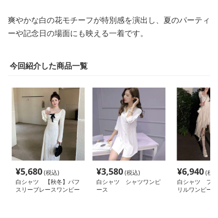
爽やかな白の花モチーフが特別感を演出し、夏のパーティ
ーや記念日の場面にも映える一着です。
今回紹介した商品一覧
¥
5,680
¥
3,580
¥
6,940
(税込)
(税込)
(税込
白シャツ 【秋冬】パフ
白シャツ シャツワンピ
白シャツ フェ
スリーブレースワンピー
ース
リルワンピース
ス