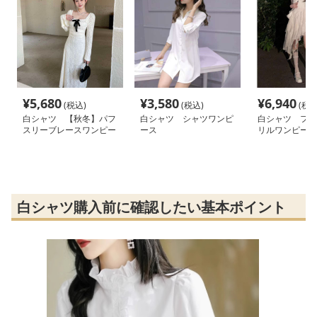
¥
5,680
¥
3,580
¥
6,940
(税込)
(税込)
(税込
白シャツ 【秋冬】パフ
白シャツ シャツワンピ
白シャツ フェ
スリーブレースワンピー
ース
リルワンピース
ス
白シャツ購入前に確認したい基本ポイント