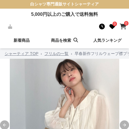
白シャツ
専門通販サイト
シャーティア
5,000
円以上のご購入で送料無料
0
0
新着商品
商品を検索
人気ランキング
シャーティア TOP
›
フリルの一覧
›
早春新作フリルウェーブ襟プ
Previous slide
Ne