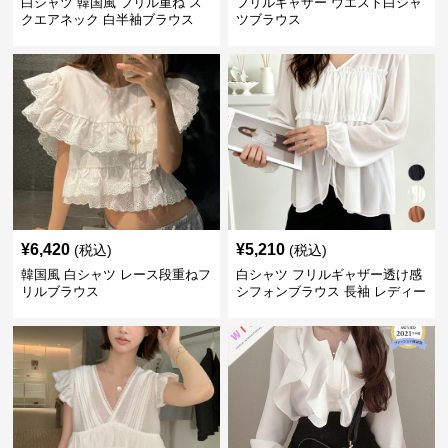
白シャツ 韓国風 フリル重ね ス
フリルギャザー ウエスト白シャ
クエアネック 白半袖ブラウス
ツブラウス
¥
6,420
¥
5,210
(税込)
(税込)
韓国風 白シャツ レース段重ねフ
白シャツ フリルギャザー透け感
リルブラウス
シフォンブラウス 長袖 レディー
ス