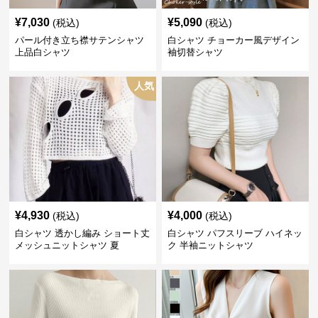
¥
7,030
¥
5,090
(税込)
(税込)
パール付き立ち襟サテンシャツ
白シャツ チョーカー風デザイン
上品白シャツ
袖切替シャツ
人気
¥
4,930
¥
4,000
(税込)
(税込)
白シャツ 透かし編み ショート丈
白シャツ パフスリーブ ハイネッ
メッシュニットシャツ 夏
ク 半袖ニットシャツ