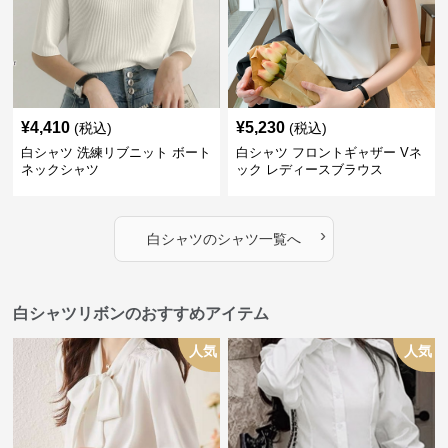
¥
4,410
¥
5,230
(税込)
(税込)
白シャツ 洗練リブニット ボート
白シャツ フロントギャザー Vネ
ネックシャツ
ック レディースブラウス
›
白シャツ
の
シャツ
一覧へ
白シャツリボンのおすすめアイテム
人気
人気