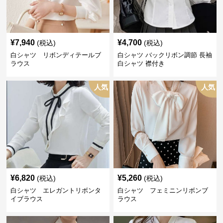
¥
7,940
¥
4,700
(税込)
(税込)
白シャツ リボンディテールブ
白シャツ バックリボン調節 長袖
ラウス
白シャツ 襟付き
人気
人気
¥
6,820
¥
5,260
(税込)
(税込)
白シャツ エレガントリボンタ
白シャツ フェミニンリボンブ
イブラウス
ラウス