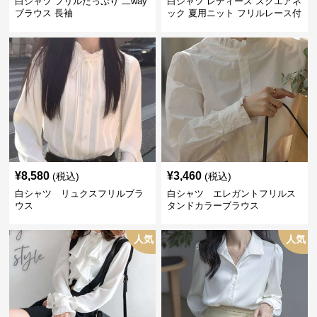
白シャツ フリルたっぷり 二way
白シャツ レディース スクエアネ
ブラウス 長袖
ック 夏用ニット フリルレース付
き
¥
8,580
¥
3,460
(税込)
(税込)
白シャツ リュクスフリルブラ
白シャツ エレガントフリルス
ウス
タンドカラーブラウス
人気
人気