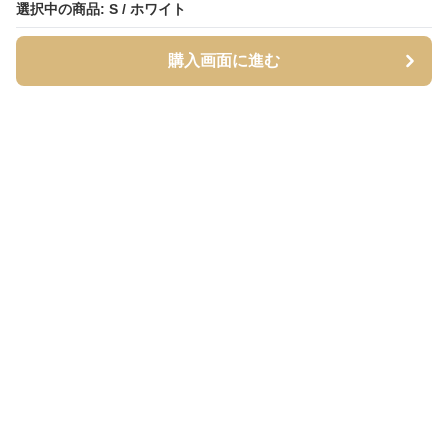
選択中の商品: S / ホワイト
選択中の商品: S / ホワイト
購入画面に進む
購入画面に進む
シャーティア
について
利用規約
プライバシー