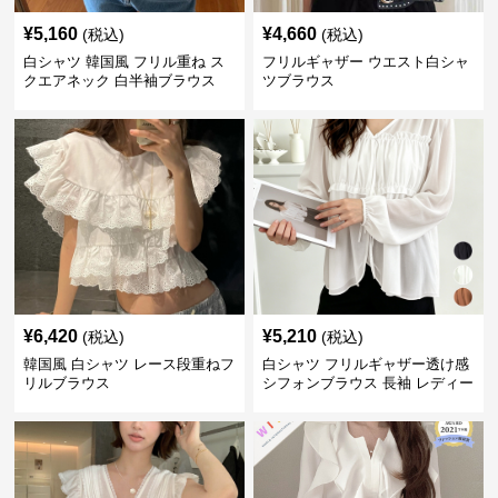
¥
5,160
¥
4,660
(税込)
(税込)
白シャツ 韓国風 フリル重ね ス
フリルギャザー ウエスト白シャ
クエアネック 白半袖ブラウス
ツブラウス
¥
6,420
¥
5,210
(税込)
(税込)
韓国風 白シャツ レース段重ねフ
白シャツ フリルギャザー透け感
リルブラウス
シフォンブラウス 長袖 レディー
ス