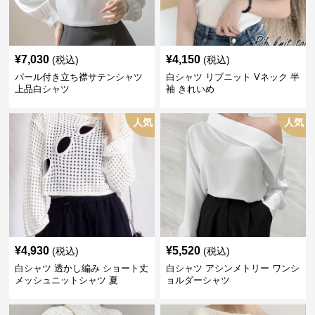
¥
7,030
¥
4,150
(税込)
(税込)
パール付き立ち襟サテンシャツ
白シャツ リブニット Vネック 半
上品白シャツ
袖 きれいめ
人気
人気
¥
4,930
¥
5,520
(税込)
(税込)
白シャツ 透かし編み ショート丈
白シャツ アシンメトリー ワンシ
メッシュニットシャツ 夏
ョルダーシャツ