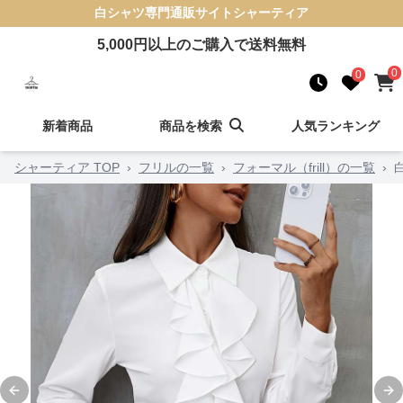
白シャツ
専門通販サイト
シャーティア
5,000
円以上のご購入で送料無料
0
0
新着商品
商品を検索
人気ランキング
シャーティア TOP
›
フリルの一覧
›
フォーマル（frill）の一覧
›
Previous slide
Ne