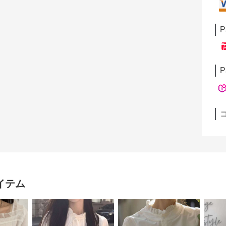
P
P
イテム