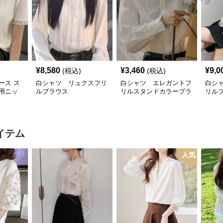
¥
8,580
¥
3,460
¥
9,0
(税込)
(税込)
ース ス
白シャツ リュクスフリ
白シャツ エレガントフ
白シ
用ニッ
ルブラウス
リルスタンドカラーブラ
リル
付き
ウス
イテム
人気