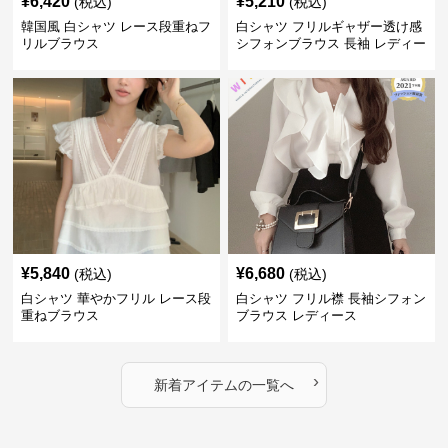
¥
6,420
¥
5,210
(税込)
(税込)
韓国風 白シャツ レース段重ねフ
白シャツ フリルギャザー透け感
リルブラウス
シフォンブラウス 長袖 レディー
ス
¥
5,840
¥
6,680
(税込)
(税込)
白シャツ 華やかフリル レース段
白シャツ フリル襟 長袖シフォン
重ねブラウス
ブラウス レディース
›
新着アイテムの一覧へ