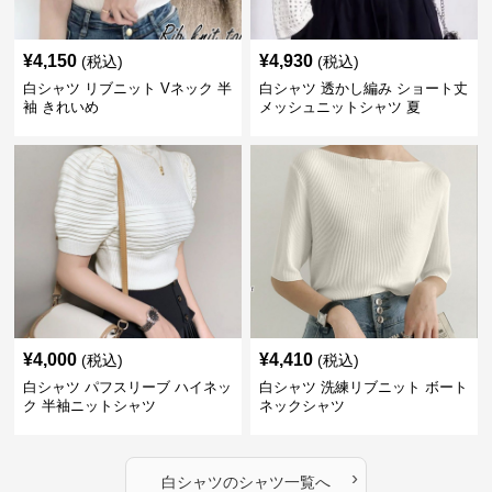
¥
4,150
¥
4,930
(税込)
(税込)
白シャツ リブニット Vネック 半
白シャツ 透かし編み ショート丈
袖 きれいめ
メッシュニットシャツ 夏
¥
4,000
¥
4,410
(税込)
(税込)
白シャツ パフスリーブ ハイネッ
白シャツ 洗練リブニット ボート
ク 半袖ニットシャツ
ネックシャツ
›
白シャツ
の
シャツ
一覧へ