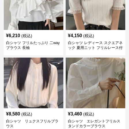
¥
6,210
¥
4,150
(税込)
(税込)
白シャツ フリルたっぷり 二way
白シャツ レディース スクエアネ
ブラウス 長袖
ック 夏用ニット フリルレース付
き
¥
8,580
¥
3,460
(税込)
(税込)
白シャツ リュクスフリルブラ
白シャツ エレガントフリルス
ウス
タンドカラーブラウス