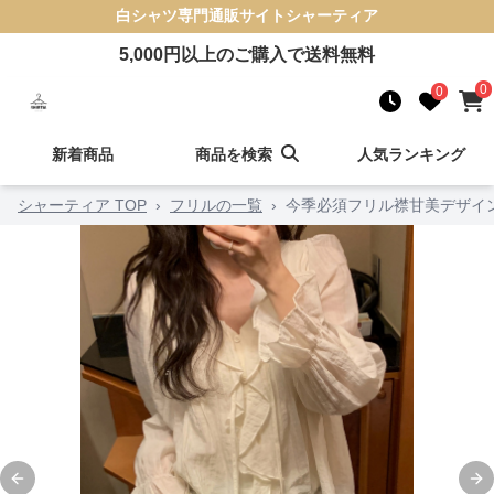
白シャツ
専門通販サイト
シャーティア
5,000
円以上のご購入で送料無料
0
0
新着商品
商品を検索
人気ランキング
シャーティア TOP
›
フリルの一覧
›
今季必須フリル襟甘美デザイ
Previous slide
Ne