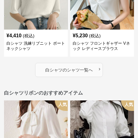
¥
4,410
¥
5,230
(税込)
(税込)
白シャツ 洗練リブニット ボート
白シャツ フロントギャザー Vネ
ネックシャツ
ック レディースブラウス
›
白シャツ
の
シャツ
一覧へ
白シャツリボンのおすすめアイテム
人気
人気