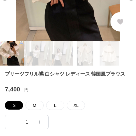
プリーツフリル襟 白シャツ レディース 韓国風ブラウス
7,400
円
S
M
L
XL
1