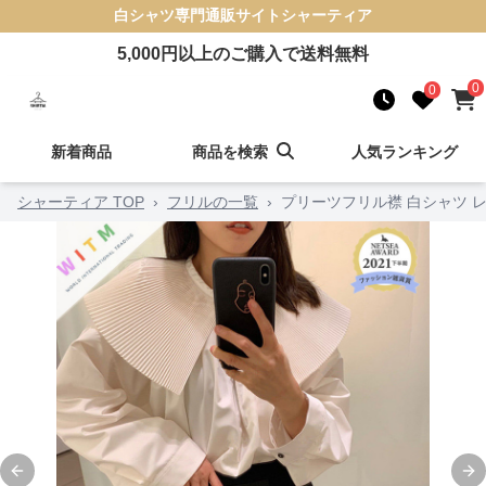
白シャツ
専門通販サイト
シャーティア
5,000
円以上のご購入で送料無料
0
0
新着商品
商品を検索
人気ランキング
シャーティア TOP
›
フリルの一覧
›
プリーツフリル襟 白シャツ 
Previous slide
Ne