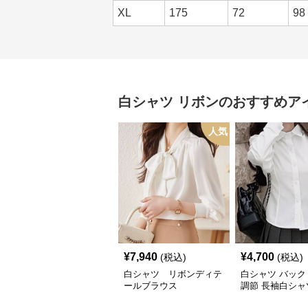
XL
175
72
98
白シャツ
リボン
のおすすめア
人気
¥
7,940
¥
4,700
(税込)
(税込)
白シャツ リボンディテ
白シャツ バック
ールブラウス
調節 長袖白シャ
き