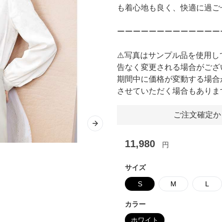
も着心地も良く、快適に過ご
ーーーーーーーーーーーーー
⚠️写真はサンプル品を使用
告なく変更される場合がござ
期間中に価格が変動する場合
させていただく場合もありま
ご注文確定か
Next slide
11,980
円
サイズ
S
M
L
カラー
ホワイト