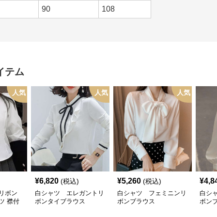
90
108
イテム
人気
人気
人気
¥
6,820
¥
5,260
¥
4,8
(税込)
(税込)
リボン
白シャツ エレガントリ
白シャツ フェミニンリ
白シ
ツ 襟付
ボンタイブラウス
ボンブラウス
ボン