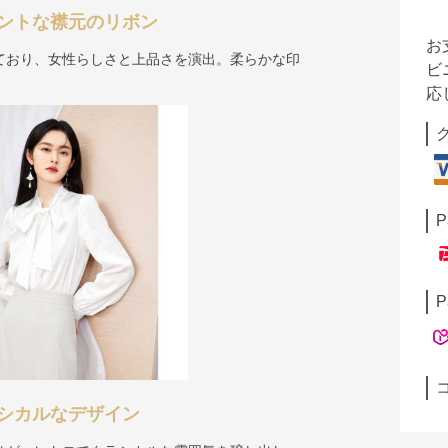
ントな襟元のリボン
お
ており、女性らしさと上品さを演出。柔らかな印
ビ
応
P
P
シカルなデザイン