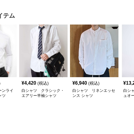
イテム
¥
4,420
¥
6,940
¥
13,
)
(税込)
(税込)
ーンライ
白シャツ クラシック・
白シャツ リネンエッセ
白シ
ャツ
エアリー半袖シャツ
ンス シャツ
ュオ