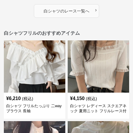
›
白シャツ
の
レース
一覧へ
白シャツフリルのおすすめアイテム
¥
6,210
¥
4,150
(税込)
(税込)
白シャツ フリルたっぷり 二way
白シャツ レディース スクエアネ
ブラウス 長袖
ック 夏用ニット フリルレース付
き