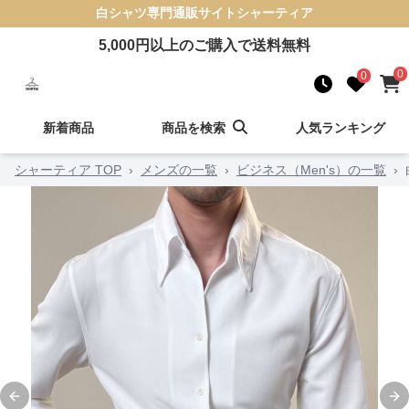
白シャツ
専門通販サイト
シャーティア
5,000
円以上のご購入で送料無料
0
0
新着商品
商品を検索
人気ランキング
シャーティア TOP
›
メンズの一覧
›
ビジネス（Men's）の一覧
›
Previous slide
Ne