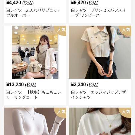
¥
4,420
¥
9,420
(税込)
(税込)
白シャツ ふんわりリブニット
白シャツ プリンセスパフスリ
プルオーバー
ーブ ワンピース
人気
人気
¥
13,240
¥
3,340
(税込)
(税込)
白シャツ 【秋冬】もこもこシ
白シャツ エッジィジップデザ
ャーリングコート
インシャツ
人気
人気