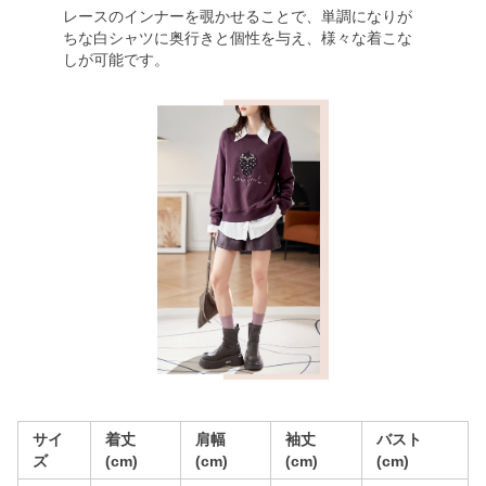
レースのインナーを覗かせることで、単調になりが
ちな白シャツに奥行きと個性を与え、様々な着こな
しが可能です。
サイ
着丈
肩幅
袖丈
バスト
ズ
(cm)
(cm)
(cm)
(cm)