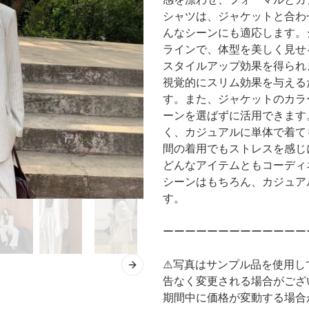
シャツは、ジャケットと合わ
んなシーンにも適応します。
ラインで、体型を美しく見せ
スタイルアップ効果を得られ
視覚的にスリム効果を与える
す。また、ジャケットのカラ
ーンを選ばずに活用できます
く、カジュアルに単体で着て
間の着用でもストレスを感じ
どんなアイテムともコーディ
シーンはもちろん、カジュア
す。
ーーーーーーーーーーーーー
⚠️写真はサンプル品を使用
Next slide
告なく変更される場合がござ
期間中に価格が変動する場合