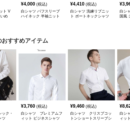
¥
4,000
¥
4,410
¥
3,9
(税込)
(税込)
ット V
白シャツ パフスリーブ
白シャツ 洗練リブニッ
白シャ
れいめ
ハイネック 半袖ニット
ト ボートネックシャツ
国風 
シャツ
ツ へ
のおすすめアイテム
¥
3,760
¥
9,460
¥
8,6
(税込)
(税込)
シック・
白シャツ プレミアムフ
白シャツ クリスプコッ
白シ
ャツ
ィット ビジネスシャツ
トンショートスリーブシ
ィッ
ャツ