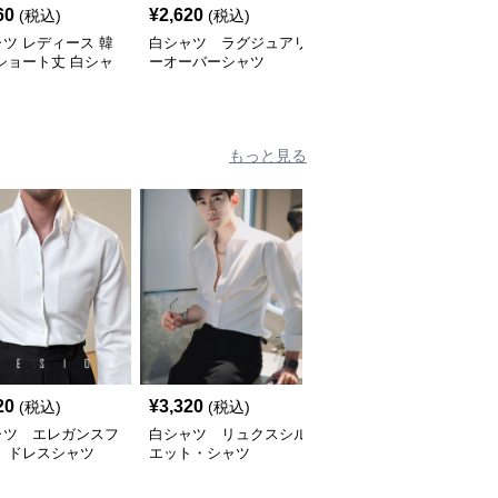
60
¥
2,620
¥
4,060
(税込)
(税込)
(税込)
ツ レディース 韓
白シャツ ラグジュアリ
白シャツ シルキーリネ
ショート丈 白シャ
ーオーバーシャツ
ンシャツ
そ出し
もっと見る
20
¥
3,320
¥
16,600
(税込)
(税込)
(税込)
ャツ エレガンスフ
白シャツ リュクスシル
白シャツ モダン・チェ
ト ドレスシャツ
エット・シャツ
スターコート