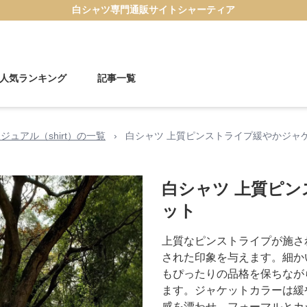
白シャツ
専門通販サイト
シャーティア
人気ランキング
記事一覧
ジュアル（shirt）の一覧
›
白シャツ 上質ピンストライプ緩やかジャ
白シャツ 上質ピ
ット
上質なピンストライプが施さ
された印象を与えます。細か
もぴったりの品格を保ちなが
ます。ジャケットカラーは緩
感を漂わせ、フォーマルとカ