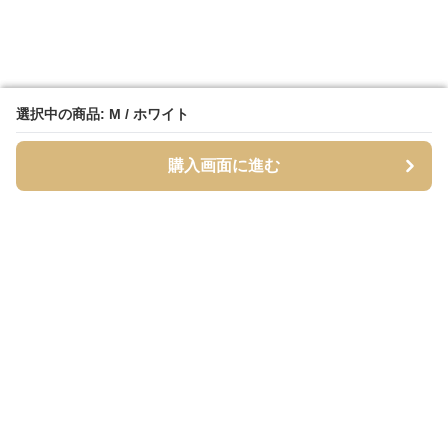
選択中の商品: M / ホワイト
選択中の商品: M / ホワイト
購入画面に進む
購入画面に進む
シャーティア
について