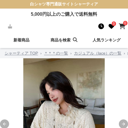
白シャツ
専門通販サイト
シャーティア
5,000
円以上のご購入で送料無料
0
0
新着商品
商品を検索
人気ランキング
シャーティア TOP
›
＊＊＊の一覧
›
カジュアル（lace）の一覧
›
Previous slide
Ne