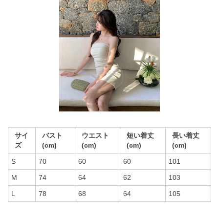
サイ
バスト
ウエスト
短い着丈
長い着丈
ズ
(cm)
(cm)
(cm)
(cm)
S
70
60
60
101
M
74
64
62
103
L
78
68
64
105