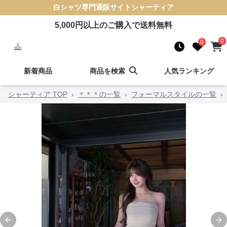
白シャツ
専門通販サイト
シャーティア
5,000
円以上のご購入で送料無料
0
0
新着商品
商品を検索
人気ランキング
シャーティア TOP
›
＊＊＊の一覧
›
フォーマルスタイルの一覧
›
Previous slide
Ne