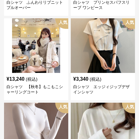
白シャツ ふんわりリブニット
白シャツ プリンセスパフスリ
プルオーバー
ーブ ワンピース
人気
人気
¥
13,240
¥
3,340
(税込)
(税込)
白シャツ 【秋冬】もこもこシ
白シャツ エッジィジップデザ
ャーリングコート
インシャツ
人気
人気