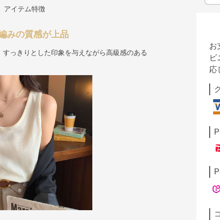
アイテム特徴
編みの質感が上品
お
、すっきりとした印象を与えながら高級感のある
ビ
応
P
P