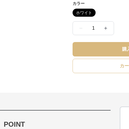
カラー
ホワイト
1
購
カー
POINT