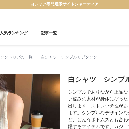
白シャツ
専門通販サイト
シャーティア
人気ランキング
記事一覧
タンクトップの一覧
›
白シャツ シンプルリブタンク
白シャツ シンプ
シンプルでありながら上品な
ブ編みの素材が身体にぴった
出します。ストレッチ性があ
ます。シンプルなデザインな
ど、どんなボトムスとも合わ
躍するアイテムです。カジュ