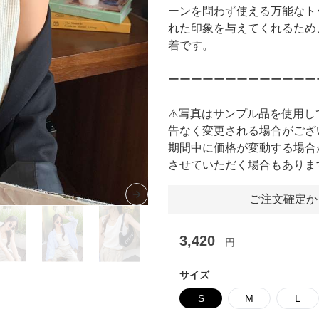
ーンを問わず使える万能なト
れた印象を与えてくれるため
着です。
ーーーーーーーーーーーーー
⚠️写真はサンプル品を使用
告なく変更される場合がござ
期間中に価格が変動する場合
させていただく場合もありま
ご注文確定か
Next slide
3,420
円
サイズ
S
M
L