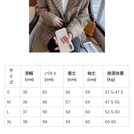
サ
肩幅
バスト
着丈
袖丈
推奨体重
イ
(cm)
(cm)
(cm)
(cm)
(kg)
ズ
S
35
82
56
59
37.5-47.5
M
36
86
57
59
47.5-55
L
37
90
58
60
52.5-60
XL
38
94
59
60
60-65