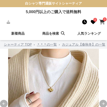
白シャツ
専門通販サイト
シャーティア
5,000
円以上のご購入で送料無料
0
0
新着商品
商品を検索
人気ランキング
シャーティア TOP
›
＊＊＊の一覧
›
カジュアル【春秋冬】の一覧
Previous slide
Ne