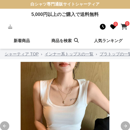
白シャツ
専門通販サイト
シャーティア
5,000
円以上のご購入で送料無料
0
0
新着商品
商品を検索
人気ランキング
シャーティア TOP
›
インナー系トップスの一覧
›
ブラトップの一
Previous slide
Ne