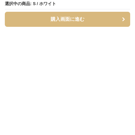
選択中の商品: S / ホワイト
選択中の商品: S / ホワイト
購入画面に進む
購入画面に進む
シャーティア
について
利用規約
プライバシー