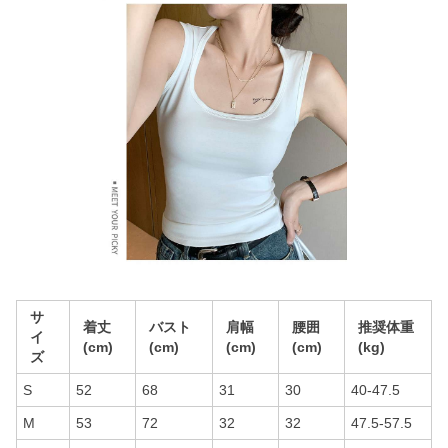
サ
着丈
バスト
肩幅
腰囲
推奨体重
イ
(cm)
(cm)
(cm)
(cm)
(kg)
ズ
S
52
68
31
30
40-47.5
M
53
72
32
32
47.5-57.5