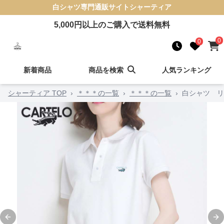
白シャツ
専門通販サイト
シャーティア
5,000
円以上のご購入で送料無料
0
0
新着商品
商品を検索
人気ランキング
シャーティア TOP
›
＊＊＊の一覧
›
＊＊＊の一覧
›
白シャツ リ
Previous slide
Ne