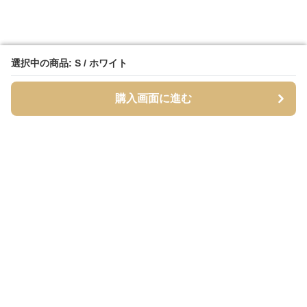
選択中の商品: S / ホワイト
選択中の商品: S / ホワイト
購入画面に進む
購入画面に進む
シャーティア
について