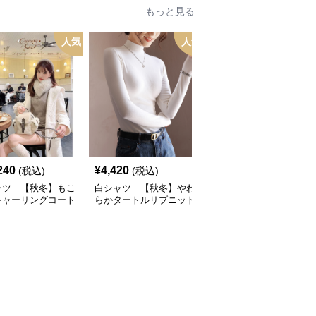
もっと見る
人気
人気
人
240
¥
4,420
¥
2,540
(税込)
(税込)
(税込)
ャツ 【秋冬】もこ
白シャツ 【秋冬】やわ
白シャツ 【秋冬】やわ
シャーリングコート
らかタートルリブニット
らかリラックススウェッ
ト