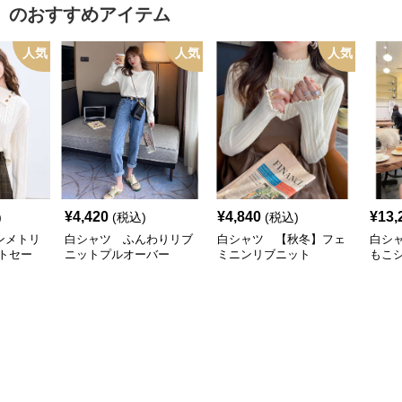
】
のおすすめアイテム
人気
人気
人気
¥
4,420
¥
4,840
¥
13,
)
(税込)
(税込)
ンメトリ
白シャツ ふんわりリブ
白シャツ 【秋冬】フェ
白シ
トセー
ニットプルオーバー
ミニンリブニット
もこ