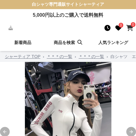
白シャツ
専門通販サイト
シャーティア
5,000
円以上のご購入で送料無料
0
0
新着商品
商品を検索
人気ランキング
シャーティア TOP
›
＊＊＊の一覧
›
＊＊＊の一覧
›
白シャツ エ
Previous slide
Ne