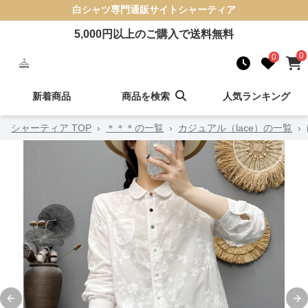
白シャツ
専門通販サイト
シャーティア
5,000
円以上のご購入で送料無料
0
0
新着商品
商品を検索
人気ランキング
シャーティア TOP
›
＊＊＊の一覧
›
カジュアル（lace）の一覧
›
Previous slide
Ne