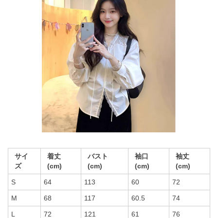
サイ
着丈
バスト
袖口
袖丈
ズ
(cm)
(cm)
(cm)
(cm)
S
64
113
60
72
M
68
117
60.5
74
L
72
121
61
76