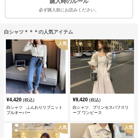
購入時のルール
必ず購入前にお読みください。
白シャツ＊＊＊の人気アイテム
人気
¥
4,420
¥
9,420
(税込)
(税込)
白シャツ ふんわりリブニット
白シャツ プリンセスパフスリ
プルオーバー
ーブ ワンピース
人気
人気