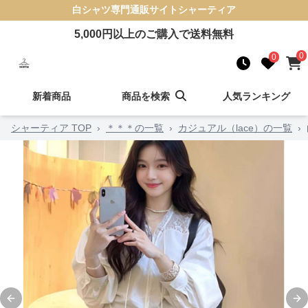
白シャツ
専門通販サイト
シャーティア
5,000
円以上のご購入で送料無料
0
0
新着商品
商品を検索
人気ランキング
シャーティア TOP
›
＊＊＊の一覧
›
カジュアル（lace）の一覧
›
Previous slide
Ne