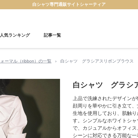
白シャツ
専門通販サイト
シャーティア
人気ランキング
記事一覧
ォーマル（ribbon）の一覧
›
白シャツ グラシアスリボンブラウス
白シャツ グラシ
上品で洗練されたデザインが
顔周りを華やかに引き立て、
生地を使用しており、肌触り
す。シンプルなホワイトシャ
で、カジュアルからオフィス
シーンに対応できる万能な一