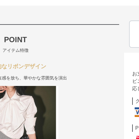
POINT
アイテム特徴
的なリボンデザイン
お
在感を放ち、華やかな雰囲気を演出
ビ
応
P