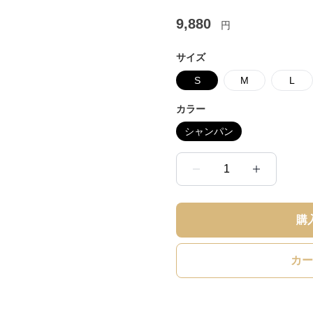
9,880
円
サイズ
S
M
L
カラー
シャンパン
1
購
カー