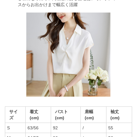
スからお出かけまで幅広く活躍
サイ
着丈
バスト
肩幅
袖丈
ズ
(cm)
(cm)
(cm)
(cm)
S
63/56
92
/
55