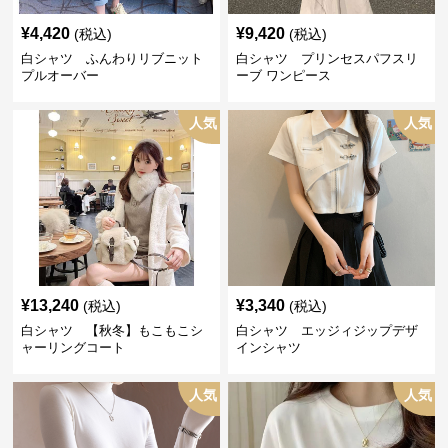
¥
4,420
¥
9,420
(税込)
(税込)
白シャツ ふんわりリブニット
白シャツ プリンセスパフスリ
プルオーバー
ーブ ワンピース
人気
人気
¥
13,240
¥
3,340
(税込)
(税込)
白シャツ 【秋冬】もこもこシ
白シャツ エッジィジップデザ
ャーリングコート
インシャツ
人気
人気