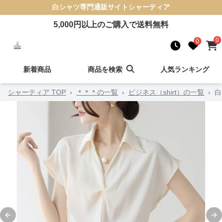
白シャツ
専門通販サイト
シャーティア
5,000
円以上のご購入で送料無料
0
0
新着商品
商品を検索
人気ランキング
シャーティア TOP
›
＊＊＊の一覧
›
ビジネス（shirt）の一覧
›
白
Previous slide
Ne