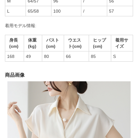
M
64/57
96
/
56
L
65/58
100
/
57
着用モデル情報:
身長
体重
バスト
ウエス
ヒップ
着用サ
(cm)
(kg)
(cm)
ト(cm)
(cm)
イズ
168
49
80
66
85
S
商品画像