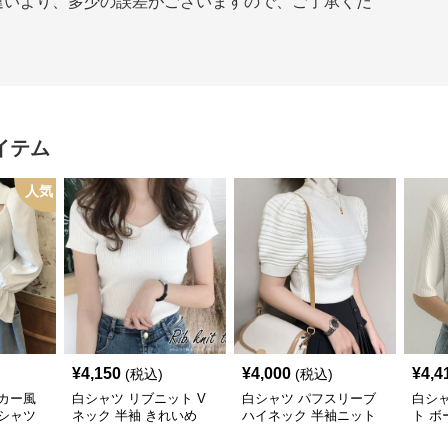
違いより、多少の誤差がございますので、ご了承くだ
イテム
人気
¥
4,150
¥
4,000
¥
4,4
(税込)
(税込)
カー風
白シャツ リブニット V
白シャツ パフスリーブ
白シ
シャツ
ネック 半袖 きれいめ
ハイネック 半袖ニット
ト 
シャツ