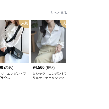
もっと見る
人気
人気
00
¥
4,560
¥
3,540
(税込)
(税込)
(税込)
ャツ エレガントフ
白シャツ エレガントフ
白シャツ エレガントフ
ブラウス
リルディテールシャツ
リルブラウス