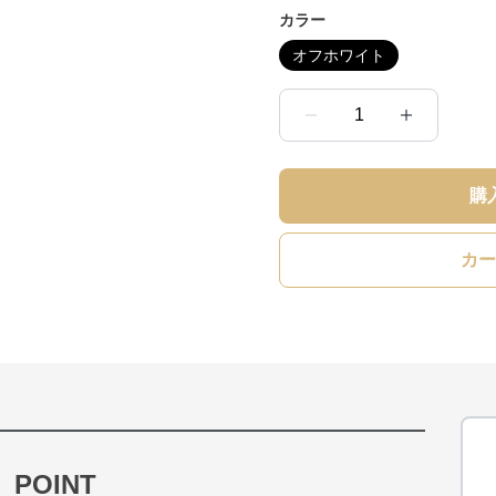
カラー
オフホワイト
1
購
カー
POINT