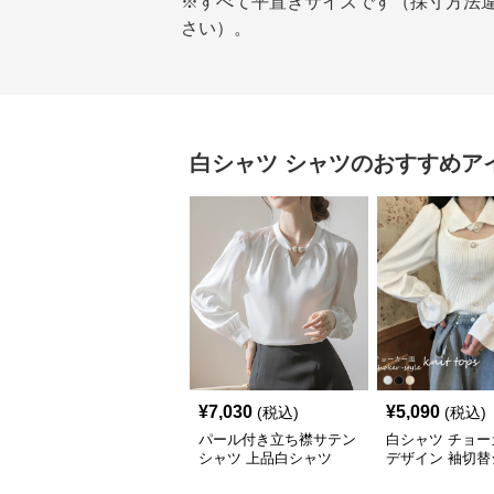
※すべて平置きサイズです（採寸方法
さい）。
白シャツ
シャツ
のおすすめア
¥
7,030
¥
5,090
(税込)
(税込)
パール付き立ち襟サテン
白シャツ チョー
シャツ 上品白シャツ
デザイン 袖切替