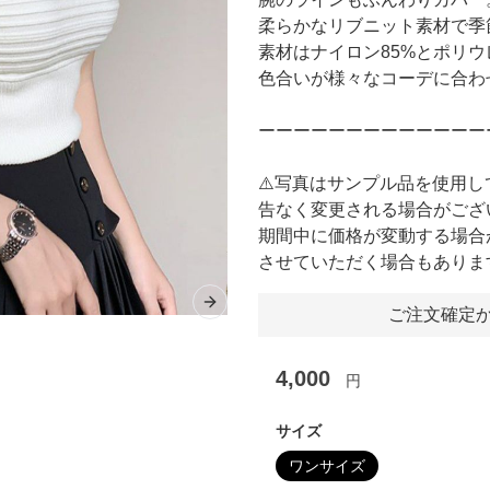
柔らかなリブニット素材で季
素材はナイロン85%とポリウ
色合いが様々なコーデに合わ
ーーーーーーーーーーーーー
⚠️写真はサンプル品を使用
告なく変更される場合がござ
期間中に価格が変動する場合
させていただく場合もありま
Next slide
ご注文確定か
4,000
円
サイズ
ワンサイズ