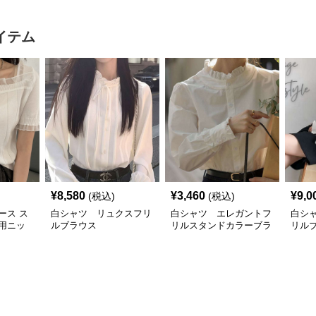
イテム
¥
8,580
¥
3,460
¥
9,0
(税込)
(税込)
ース ス
白シャツ リュクスフリ
白シャツ エレガントフ
白シ
用ニッ
ルブラウス
リルスタンドカラーブラ
リル
付き
ウス