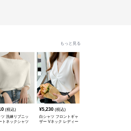
もっと見る
10
¥
5,230
¥
3,960
(税込)
(税込)
(税込)
ャツ 洗練リブニッ
白シャツ フロントギャ
白シャツ レディース 韓
ボートネックシャツ
ザー Vネック レディー
国風 ショート丈 白シャ
スブラウス
ツ へそ出し