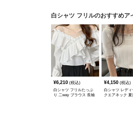
白シャツ
フリル
のおすすめア
¥
6,210
¥
4,150
(税込)
(税込)
白シャツ フリルたっぷ
白シャツ レディ
り 二way ブラウス 長袖
クエアネック 夏
ト フリルレース