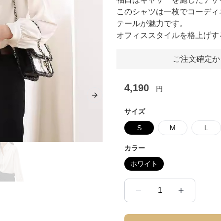
このシャツは一枚でコーディ
テールが魅力です。
オフィススタイルを格上げす
ご注文確定か
4,190
円
Next slide
サイズ
S
M
L
カラー
ホワイト
1