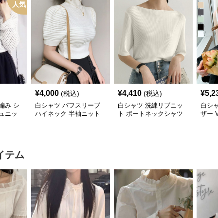
人気
¥
4,000
¥
4,410
¥
5,2
(税込)
(税込)
編み シ
白シャツ パフスリーブ
白シャツ 洗練リブニッ
白シ
ュニッ
ハイネック 半袖ニット
ト ボートネックシャツ
ザー 
シャツ
スブ
イテム