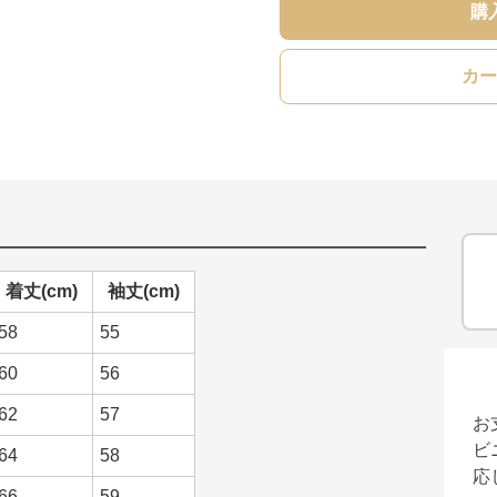
購
カー
着丈(cm)
袖丈(cm)
58
55
60
56
62
57
お
ビ
64
58
応
66
59