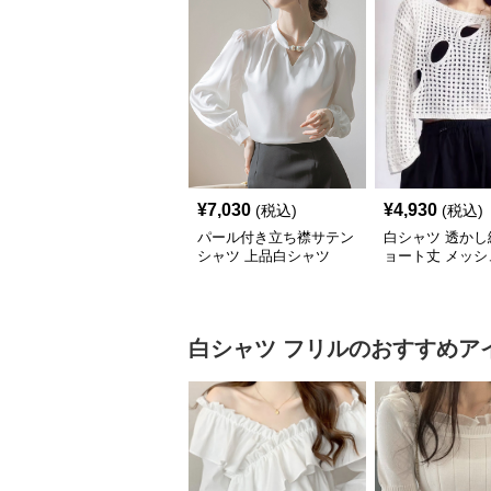
¥
7,030
¥
4,930
(税込)
(税込)
パール付き立ち襟サテン
白シャツ 透かし
シャツ 上品白シャツ
ョート丈 メッシ
トシャツ 夏
白シャツ
フリル
のおすすめア