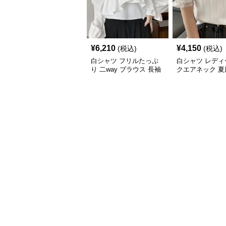
¥
6,210
¥
4,150
(税込)
(税込)
白シャツ フリルたっぷ
白シャツ レディ
り 二way ブラウス 長袖
クエアネック 夏
ト フリルレース