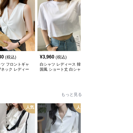
30
¥
3,960
¥
2,940
(税込)
(税込)
(税込)
ャツ フロントギャ
白シャツ レディース 韓
白シャツ レディース 華
Vネック レディー
国風 ショート丈 白シャ
奢見せフレンチスリーブ
ラウス
ツ へそ出し
白シャツ
もっと見る
人気
人気