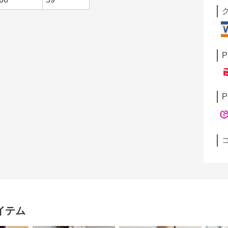
P
P
イテム