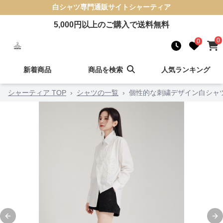
白シャツ
専門通販サイト
シャーティア
5,000
円以上のご購入で送料無料
0
0
新着商品
商品を検索
人気ランキング
シャーティア TOP
›
シャツの一覧
›
個性的な刺繍デザイン白シャ
Previous slide
Ne