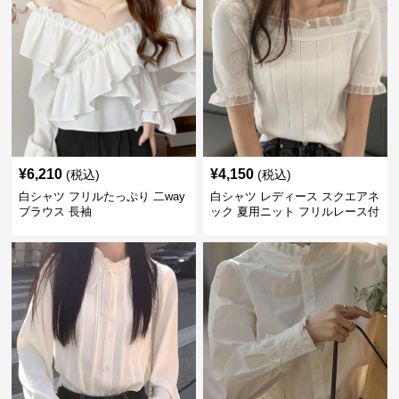
¥
6,210
¥
4,150
(税込)
(税込)
白シャツ フリルたっぷり 二way
白シャツ レディース スクエアネ
ブラウス 長袖
ック 夏用ニット フリルレース付
き