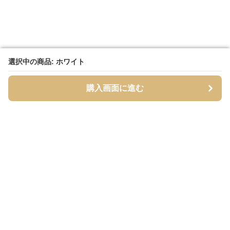
選択中の商品: ホワイト
選択中の商品: ホワイト
購入画面に進む
購入画面に進む
シャーティア
について