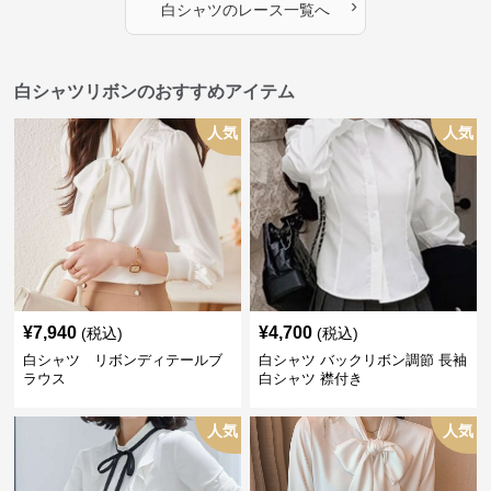
›
白シャツ
の
レース
一覧へ
白シャツリボンのおすすめアイテム
人気
人気
¥
7,940
¥
4,700
(税込)
(税込)
白シャツ リボンディテールブ
白シャツ バックリボン調節 長袖
ラウス
白シャツ 襟付き
人気
人気