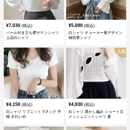
¥
7,030
¥
5,090
(税込)
(税込)
パール付き立ち襟サテンシャツ
白シャツ チョーカー風デザイン
上品白シャツ
袖切替シャツ
人気
¥
4,150
¥
4,930
(税込)
(税込)
白シャツ リブニット Vネック 半
白シャツ 透かし編み ショート丈
袖 きれいめ
メッシュニットシャツ 夏