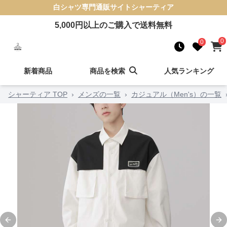
白シャツ
専門通販サイト
シャーティア
5,000
円以上のご購入で送料無料
0
0
新着商品
商品を検索
人気ランキング
シャーティア TOP
›
メンズの一覧
›
カジュアル（Men's）の一覧
Previous slide
Ne