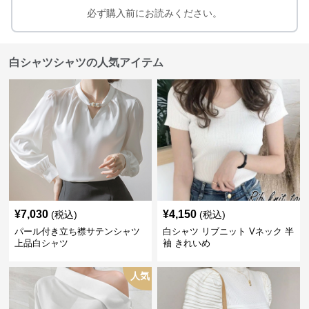
必ず購入前にお読みください。
白シャツシャツの人気アイテム
¥
7,030
¥
4,150
(税込)
(税込)
パール付き立ち襟サテンシャツ
白シャツ リブニット Vネック 半
上品白シャツ
袖 きれいめ
人気