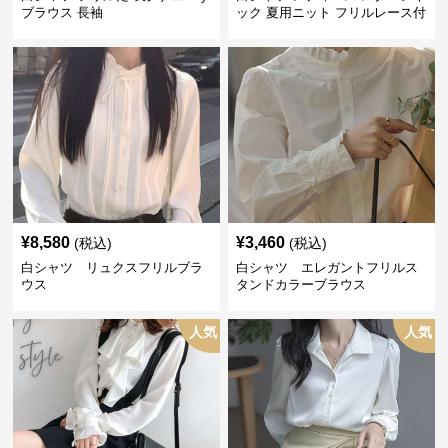
ブラウス 長袖
ック 夏用ニット フリルレース付
き
¥
8,580
¥
3,460
(税込)
(税込)
白シャツ リュクスフリルブラ
白シャツ エレガントフリルス
ウス
タンドカラーブラウス
人気
人気