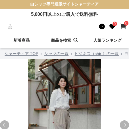
白シャツ
専門通販サイト
シャーティア
5,000
円以上のご購入で送料無料
0
0
新着商品
商品を検索
人気ランキング
シャーティア TOP
›
シャツの一覧
›
ビジネス（shirt）の一覧
›
白
Previous slide
Ne