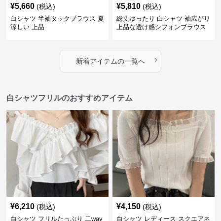
¥
5,660
¥
5,810
(税込)
(税込)
白シャツ 半袖タックブラウス 夏
総丈ゆったり 白シャツ 袖広がり
涼しい 上品
上品な透け感シフォンブラウス
›
新着アイテムの一覧へ
白シャツフリルのおすすめアイテム
¥
6,210
¥
4,150
(税込)
(税込)
白シャツ フリルたっぷり 二way
白シャツ レディース スクエアネ