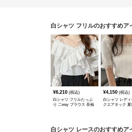
白シャツ
フリル
のおすすめア
¥
6,210
¥
4,150
(税込)
(税込)
白シャツ フリルたっぷ
白シャツ レディ
り 二way ブラウス 長袖
クエアネック 夏
ト フリルレース
白シャツ
レース
のおすすめア