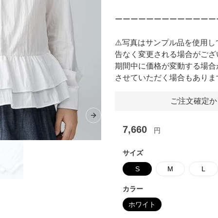
ーーーーーーーーーーーーー
⚠️写真はサンプル品を使用
告なく変更される場合がござ
期間中に価格が変動する場合
させていただく場合もありま
ご注文確定か
Next slide
7,660
円
サイズ
S
M
L
カラー
ホワイト