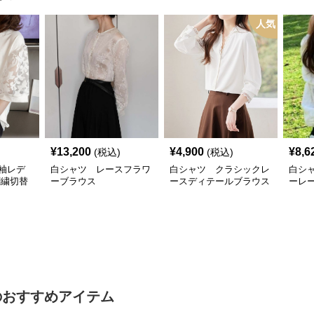
人気
¥
13,200
¥
4,900
¥
8,6
(税込)
(税込)
袖レデ
白シャツ レースフラワ
白シャツ クラシックレ
白シ
刺繍切替
ーブラウス
ースディテールブラウス
ーレ
のおすすめアイテム