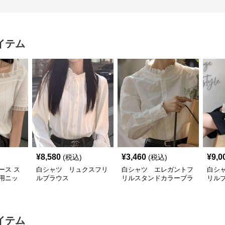
イテム
¥
8,580
¥
3,460
¥
9,0
(税込)
(税込)
ース ス
白シャツ リュクスフリ
白シャツ エレガントフ
白シ
用ニッ
ルブラウス
リルスタンドカラーブラ
リル
付き
ウス
イテム