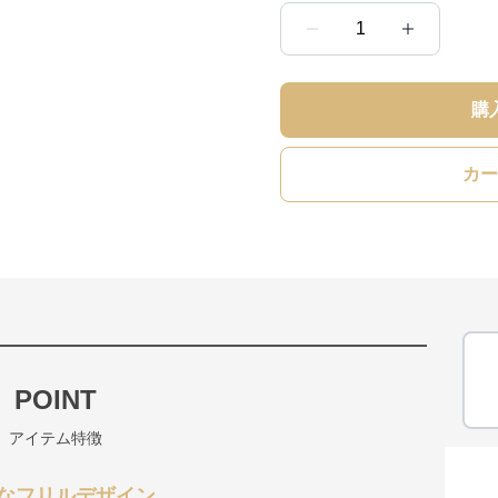
1
購
カー
POINT
アイテム特徴
なフリルデザイン