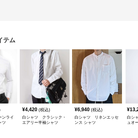
イテム
¥
4,420
¥
6,940
¥
13,
)
(税込)
(税込)
ーンライ
白シャツ クラシック・
白シャツ リネンエッセ
白シ
ャツ
エアリー半袖シャツ
ンス シャツ
ュオ