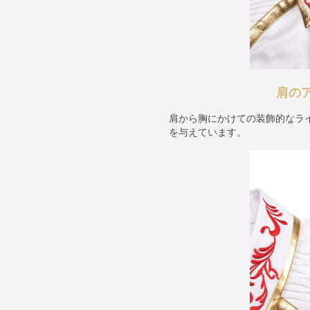
肩の
肩から胸にかけての装飾的なラ
を与えています。