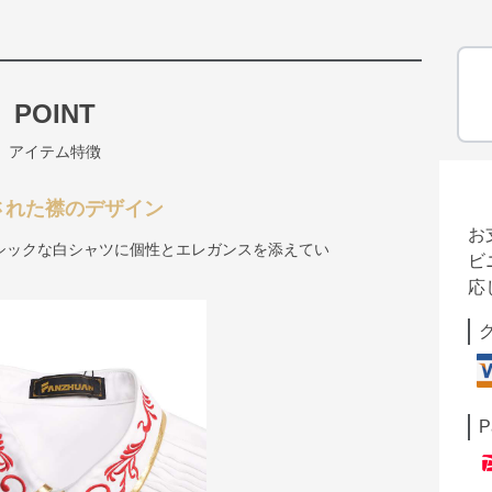
POINT
アイテム特徴
された襟のデザイン
お
シックな白シャツに個性とエレガンスを添えてい
ビ
応
P