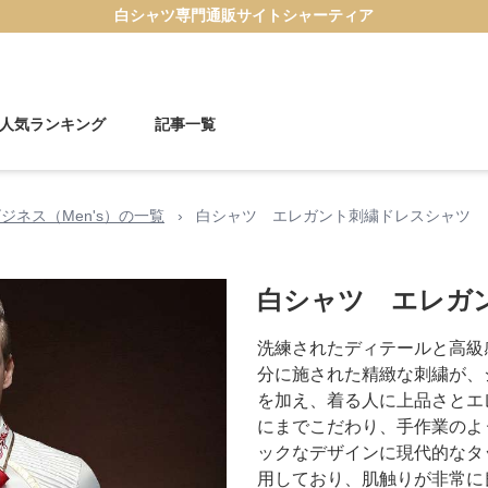
白シャツ
専門通販サイト
シャーティア
人気ランキング
記事一覧
ジネス（Men's）の一覧
›
白シャツ エレガント刺繍ドレスシャツ
白シャツ エレガ
洗練されたディテールと高級
分に施された精緻な刺繍が、
を加え、着る人に上品さとエ
にまでこだわり、手作業のよ
ックなデザインに現代的なタ
用しており、肌触りが非常に