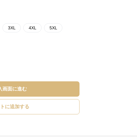
3XL
4XL
5XL
入画面に進む
トに追加する