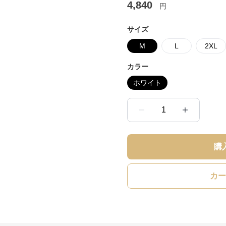
4,840
円
サイズ
M
L
2XL
カラー
ホワイト
1
購
カー