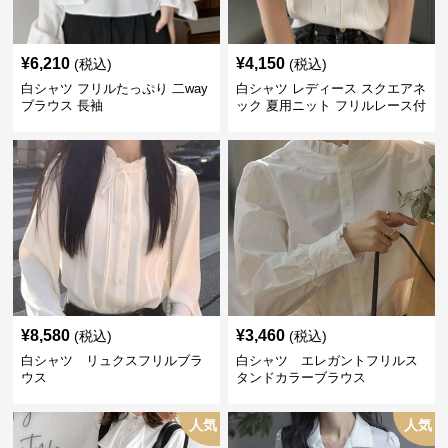
¥
6,210
¥
4,150
(税込)
(税込)
白シャツ フリルたっぷり 二way
白シャツ レディース スクエアネ
ブラウス 長袖
ック 夏用ニット フリルレース付
き
¥
8,580
¥
3,460
(税込)
(税込)
白シャツ リュクスフリルブラ
白シャツ エレガントフリルス
ウス
タンドカラーブラウス
人気
人気