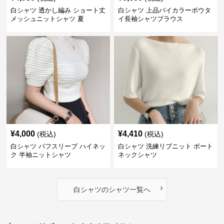
白シャツ 透かし編み ショート丈
白シャツ 上品バイカラーボウタ
メッシュニットシャツ 夏
イ長袖シャツブラウス
¥
4,000
¥
4,410
(税込)
(税込)
白シャツ パフスリーブ ハイネッ
白シャツ 洗練リブニット ボート
ク 半袖ニットシャツ
ネックシャツ
›
白シャツ
の
シャツ
一覧へ