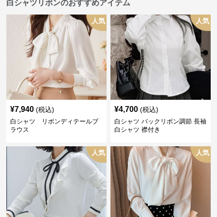
白シャツリボンのおすすめアイテム
人気
人気
¥
7,940
¥
4,700
(税込)
(税込)
白シャツ リボンディテールブ
白シャツ バックリボン調節 長袖
ラウス
白シャツ 襟付き
人気
人気