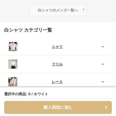
›
白シャツ
の
メンズ
一覧へ
白シャツ カテゴリ一覧
シャツ
フリル
レース
選択中の商品: S / ホワイト
選択中の商品: S / ホワイト
リボン
購入画面に進む
購入画面に進む