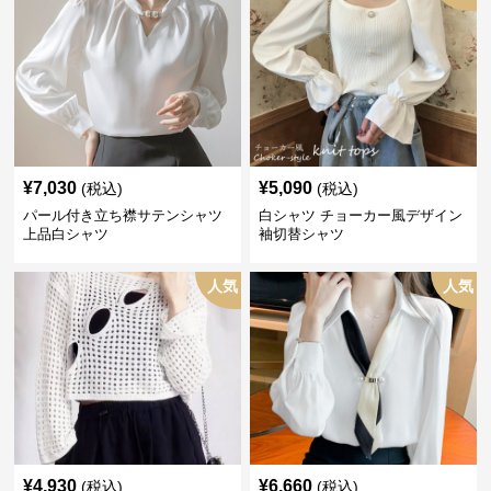
¥
7,030
¥
5,090
(税込)
(税込)
パール付き立ち襟サテンシャツ
白シャツ チョーカー風デザイン
上品白シャツ
袖切替シャツ
人気
人気
¥
4,930
¥
6,660
(税込)
(税込)