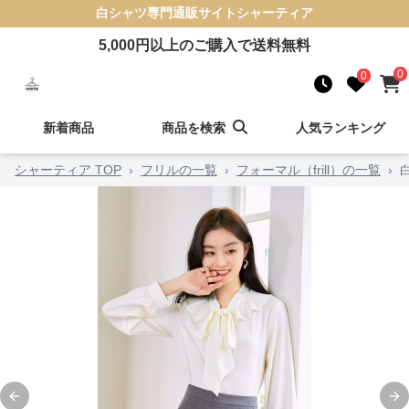
白シャツ
専門通販サイト
シャーティア
5,000
円以上のご購入で送料無料
0
0
新着商品
商品を検索
人気ランキング
シャーティア TOP
›
フリルの一覧
›
フォーマル（frill）の一覧
›
Previous slide
Ne