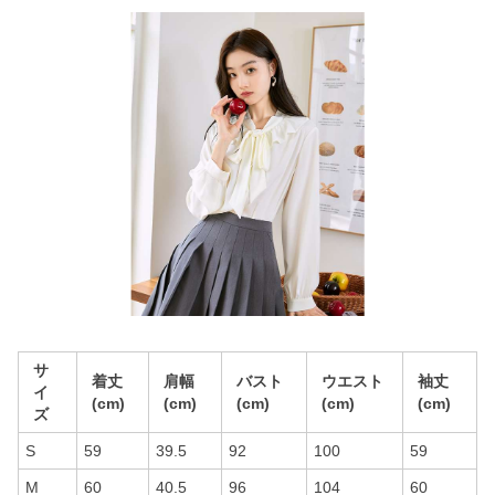
サ
着丈
肩幅
バスト
ウエスト
袖丈
イ
(cm)
(cm)
(cm)
(cm)
(cm)
ズ
S
59
39.5
92
100
59
M
60
40.5
96
104
60