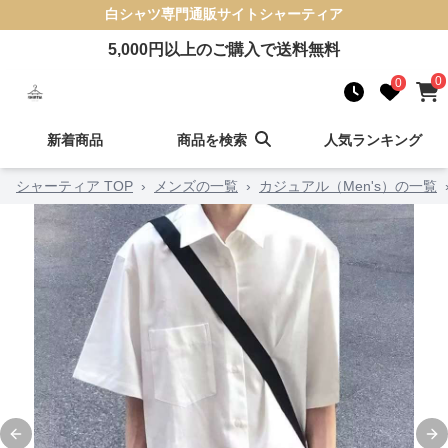
白シャツ
専門通販サイト
シャーティア
5,000
円以上のご購入で送料無料
0
0
新着商品
商品を検索
人気ランキング
シャーティア TOP
›
メンズの一覧
›
カジュアル（Men's）の一覧
Previous slide
Ne