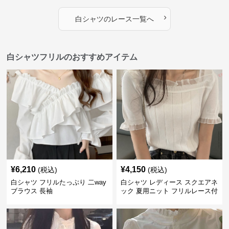
›
白シャツ
の
レース
一覧へ
白シャツフリルのおすすめアイテム
¥
6,210
¥
4,150
(税込)
(税込)
白シャツ フリルたっぷり 二way
白シャツ レディース スクエアネ
ブラウス 長袖
ック 夏用ニット フリルレース付
き