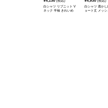
¥
4,150
¥
4,930
(税込)
(税込)
白シャツ リブニット V
白シャツ 透かし
ネック 半袖 きれいめ
ョート丈 メッシ
トシャツ 夏