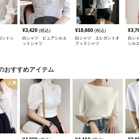
¥
3,420
¥
18,660
¥
3,7
(税込)
(税込)
ガントシ
白シャツ ピュアシルエ
白シャツ エレガントオ
白シ
ットシャツ
フィスシャツ
シル
のおすすめアイテム
人気