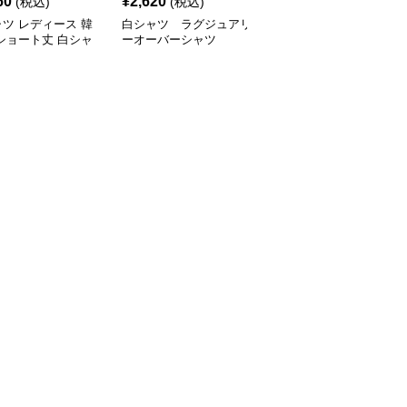
60
¥
2,620
¥
4,060
(税込)
(税込)
(税込)
ツ レディース 韓
白シャツ ラグジュアリ
白シャツ シルキーリネ
ショート丈 白シャ
ーオーバーシャツ
ンシャツ
そ出し