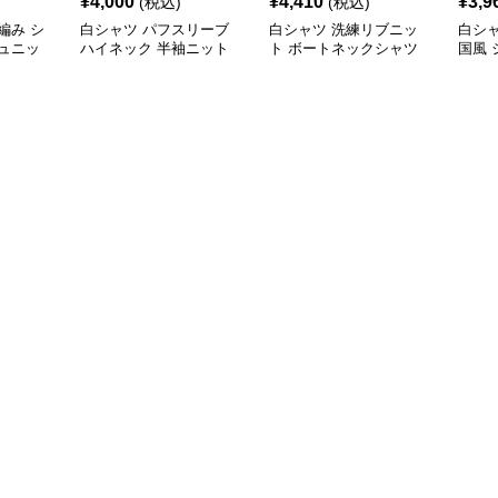
¥
4,000
¥
4,410
¥
3,9
(税込)
(税込)
編み シ
白シャツ パフスリーブ
白シャツ 洗練リブニッ
白シャ
ュニッ
ハイネック 半袖ニット
ト ボートネックシャツ
国風 
シャツ
ツ へ