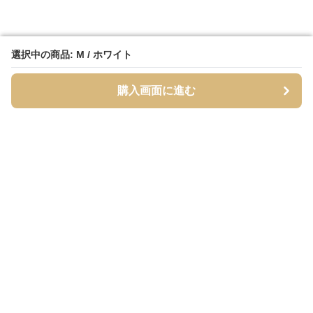
選択中の商品: M / ホワイト
選択中の商品: M / ホワイト
購入画面に進む
購入画面に進む
シャーティア
について
利用規約