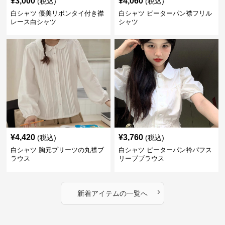
¥
3,000
¥
4,060
(税込)
(税込)
白シャツ 優美リボンタイ付き襟
白シャツ ピーターパン襟フリル
レース白シャツ
シャツ
¥
4,420
¥
3,760
(税込)
(税込)
白シャツ 胸元プリーツの丸襟ブ
白シャツ ピーターパン衿パフス
ラウス
リーブブラウス
›
新着アイテムの一覧へ