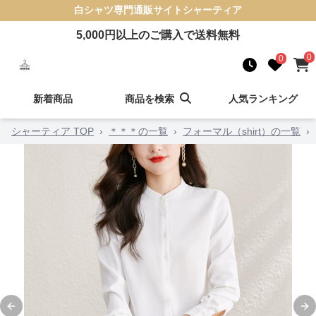
白シャツ
専門通販サイト
シャーティア
5,000
円以上のご購入で送料無料
0
0
新着商品
商品を検索
人気ランキング
シャーティア TOP
›
＊＊＊の一覧
›
フォーマル（shirt）の一覧
›
Previous slide
Ne