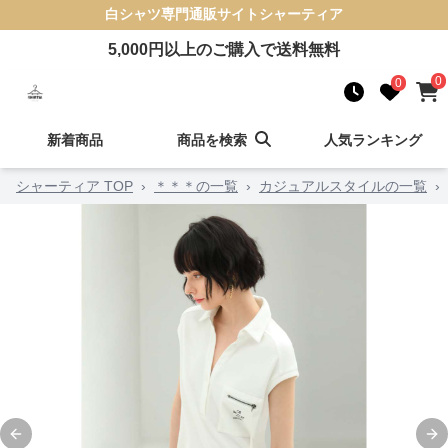
白シャツ
専門通販サイト
シャーティア
5,000
円以上のご購入で送料無料
0
0
新着商品
商品を検索
人気ランキング
シャーティア TOP
›
＊＊＊の一覧
›
カジュアルスタイルの一覧
›
Previous slide
Ne