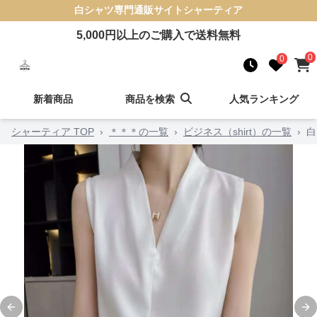
白シャツ
専門通販サイト
シャーティア
5,000
円以上のご購入で送料無料
0
0
新着商品
商品を検索
人気ランキング
シャーティア TOP
›
＊＊＊の一覧
›
ビジネス（shirt）の一覧
›
白
Previous slide
Ne