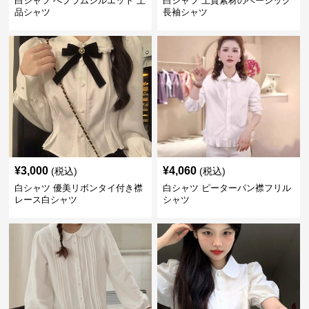
白シャツ ぺプラムシルエット 上
白シャツ 上質素材のベーシック
品シャツ
長袖シャツ
¥
3,000
¥
4,060
(税込)
(税込)
白シャツ 優美リボンタイ付き襟
白シャツ ピーターパン襟フリル
レース白シャツ
シャツ