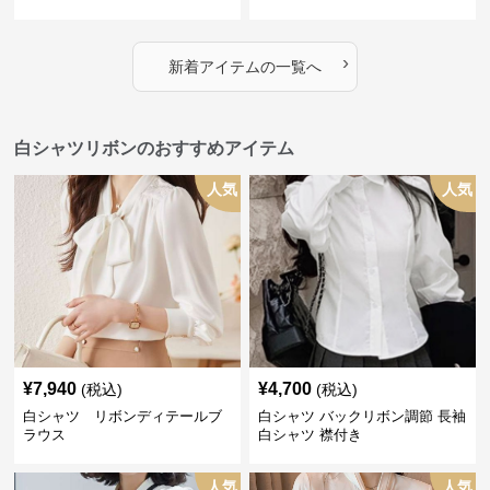
›
新着アイテムの一覧へ
白シャツリボンのおすすめアイテム
人気
人気
¥
7,940
¥
4,700
(税込)
(税込)
白シャツ リボンディテールブ
白シャツ バックリボン調節 長袖
ラウス
白シャツ 襟付き
人気
人気