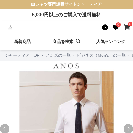
白シャツ
専門通販サイト
シャーティア
5,000
円以上のご購入で送料無料
0
0
新着商品
商品を検索
人気ランキング
シャーティア TOP
›
メンズの一覧
›
ビジネス（Men's）の一覧
›
Previous slide
Ne