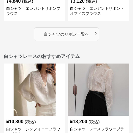
¥
4,840
¥
3,120
(税込)
(税込)
白シャツ エレガントリボンブ
白シャツ エレガントリボン・
ラウス
オフィスブラウス
›
白シャツ
の
リボン
一覧へ
白シャツレースのおすすめアイテム
¥
10,300
¥
13,200
(税込)
(税込)
白シャツ シンフォニーフラワ
白シャツ レースフラワーブラ