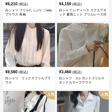
¥
6,210
¥
4,150
(税込)
(税込)
白シャツ フリルたっぷり 二way
白シャツ レディース スクエアネ
ブラウス 長袖
ック 夏用ニット フリルレース付
き
¥
8,580
¥
3,460
(税込)
(税込)
白シャツ リュクスフリルブラ
白シャツ エレガントフリルス
ウス
タンドカラーブラウス
人気
人気