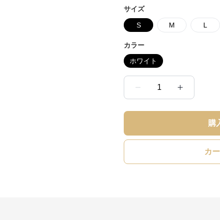
サイズ
S
M
L
カラー
ホワイト
1
購
カー