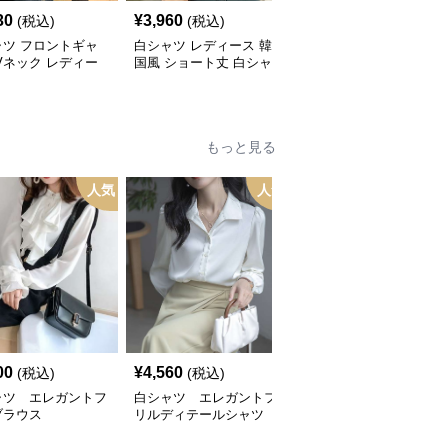
30
¥
3,960
¥
2,940
(税込)
(税込)
(税込)
ャツ フロントギャ
白シャツ レディース 韓
白シャツ レディース 華
Vネック レディー
国風 ショート丈 白シャ
奢見せフレンチスリーブ
ラウス
ツ へそ出し
白シャツ
もっと見る
人気
人気
00
¥
4,560
¥
3,540
(税込)
(税込)
(税込)
ャツ エレガントフ
白シャツ エレガントフ
白シャツ エレガントフ
ブラウス
リルディテールシャツ
リルブラウス