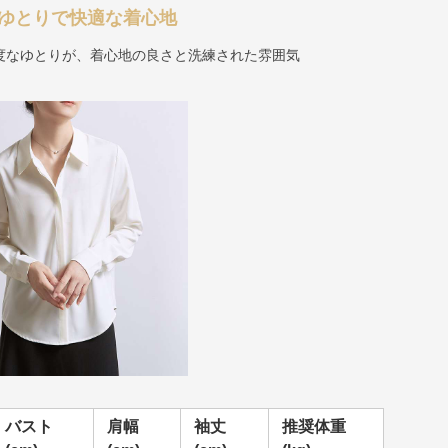
よいゆとりで快適な着心地
度なゆとりが、着心地の良さと洗練された雰囲気
バスト
肩幅
袖丈
推奨体重