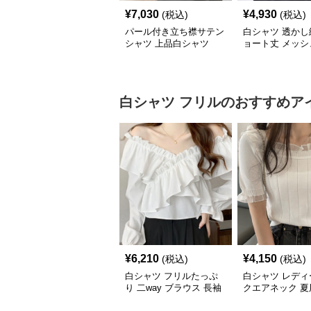
¥
7,030
¥
4,930
(税込)
(税込)
パール付き立ち襟サテン
白シャツ 透かし
シャツ 上品白シャツ
ョート丈 メッシ
トシャツ 夏
白シャツ
フリル
のおすすめア
¥
6,210
¥
4,150
(税込)
(税込)
白シャツ フリルたっぷ
白シャツ レディ
り 二way ブラウス 長袖
クエアネック 夏
ト フリルレース