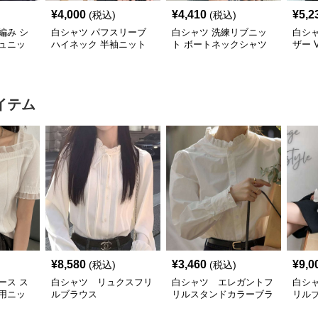
¥
4,000
¥
4,410
¥
5,2
(税込)
(税込)
編み シ
白シャツ パフスリーブ
白シャツ 洗練リブニッ
白シ
ュニッ
ハイネック 半袖ニット
ト ボートネックシャツ
ザー 
シャツ
スブ
イテム
¥
8,580
¥
3,460
¥
9,0
(税込)
(税込)
ース ス
白シャツ リュクスフリ
白シャツ エレガントフ
白シ
用ニッ
ルブラウス
リルスタンドカラーブラ
リル
付き
ウス