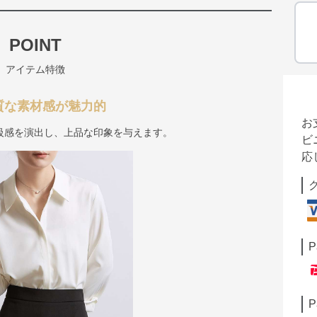
POINT
アイテム特徴
上質な素材感が魅力的
お
級感を演出し、上品な印象を与えます。
ビ
応
P
P