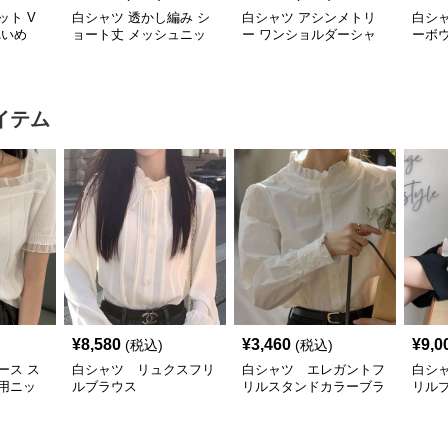
ット V
白シャツ 透かし編み シ
白シャツ アシンメトリ
白シ
れいめ
ョート丈 メッシュニッ
ー ワンショルダーシャ
ーボ
トシャツ 夏
ツ
ラウ
イテム
¥
8,580
¥
3,460
¥
9,0
(税込)
(税込)
ース ス
白シャツ リュクスフリ
白シャツ エレガントフ
白シ
用ニッ
ルブラウス
リルスタンドカラーブラ
リル
付き
ウス