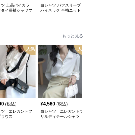
ャツ 上品バイカラ
白シャツ パフスリーブ
白シャツ 洗練リブニッ
ウタイ長袖シャツブ
ハイネック 半袖ニット
ト ボートネックシャツ
ス
シャツ
もっと見る
人気
人気
00
¥
4,560
¥
3,540
(税込)
(税込)
(税込)
ャツ エレガントフ
白シャツ エレガントフ
白シャツ エレガントフ
ブラウス
リルディテールシャツ
リルブラウス