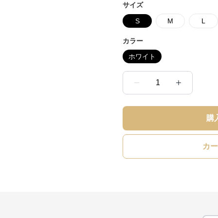
サイズ
S
M
L
カラー
ホワイト
1
購
カー