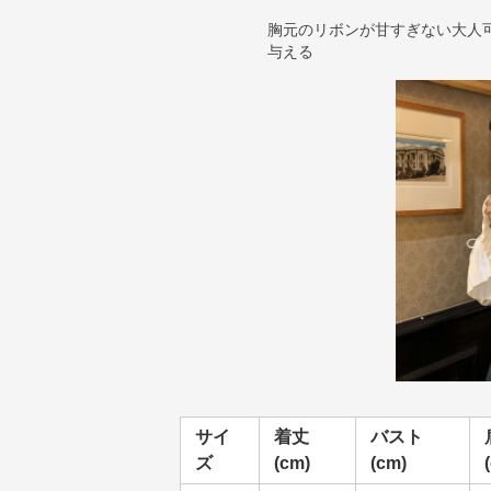
胸元のリボンが甘すぎない大人
与える
サイ
着丈
バスト
ズ
(cm)
(cm)