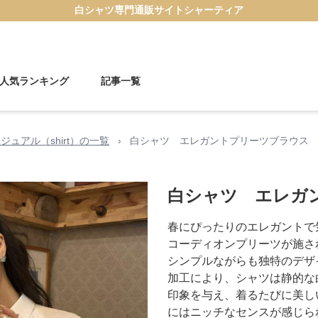
白シャツ
専門通販サイト
シャーティア
人気ランキング
記事一覧
ジュアル（shirt）の一覧
›
白シャツ エレガントプリーツブラウス
白シャツ エレガ
春にぴったりのエレガントで
コーディオンプリーツが施さ
シンプルながらも独特のデザ
加工により、シャツは静的な
印象を与え、着るたびに美し
にはニッチなセンスが感じら