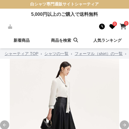
白シャツ
専門通販サイト
シャーティア
5,000
円以上のご購入で送料無料
0
0
新着商品
商品を検索
人気ランキング
シャーティア TOP
›
シャツの一覧
›
フォーマル（shirt）の一覧
›
Previous slide
Ne