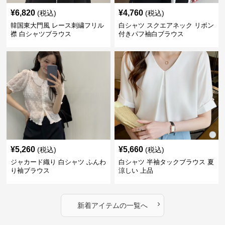
¥
6,820
¥
4,760
(税込)
(税込)
韓国東大門風 レース刺繍フリル
白シャツ スクエアネック リボン
襟 白シャツブラウス
付きパフ袖白ブラウス
¥
5,260
¥
5,660
(税込)
(税込)
ジャカード織り 白シャツ ふんわ
白シャツ 半袖タックブラウス 夏
り袖ブラウス
涼しい 上品
›
新着アイテムの一覧へ