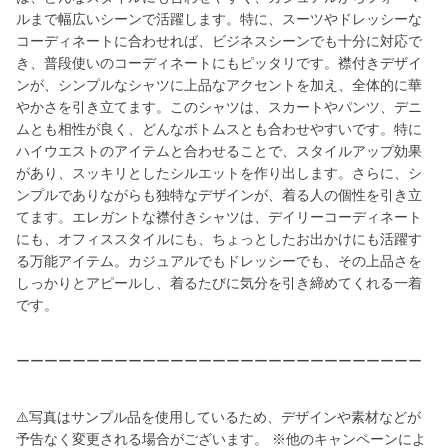
ルまで幅広いシーンで活躍します。特に、スーツやドレッシーな
コーディネートに合わせれば、ビジネスシーンでも十分に対応で
き、普段使いのコーディネートにもピッタリです。襟付きデザイ
ンが、シンプルなシャツに上品なアクセントを加え、全体的に華
やかさを引き立てます。このシャツは、スカートやパンツ、デニ
ムとも相性が良く、どんなボトムスとも合わせやすいです。特に
ハイウエストのアイテムと合わせることで、スタイルアップ効果
があり、スッキリとしたシルエットを作り出します。さらに、シ
ンプルでありながらも独特なデザインが、着る人の個性を引き立
てます。エレガントな襟付きシャツは、デイリーコーディネート
にも、オフィススタイルにも、ちょっとしたお出かけにも活躍す
る万能アイテム。カジュアルでもドレッシーでも、その上品さを
しっかりとアピールし、着るたびに気分を引き締めてくれる一着
です。
ーーーーーーーーーーーーーーーーーーーーーーーーーーーーー
⚠️写真はサンプル品を使用しているため、デザインや素材などが
予告なく変更される場合がございます。 ※他のキャンペーンによ