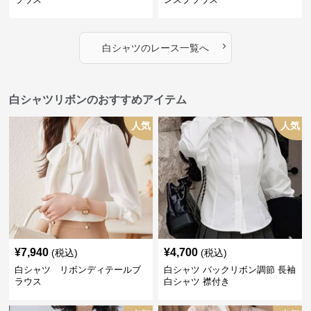
›
白シャツ
の
レース
一覧へ
白シャツリボンのおすすめアイテム
人気
人気
¥
7,940
¥
4,700
(税込)
(税込)
白シャツ リボンディテールブ
白シャツ バックリボン調節 長袖
ラウス
白シャツ 襟付き