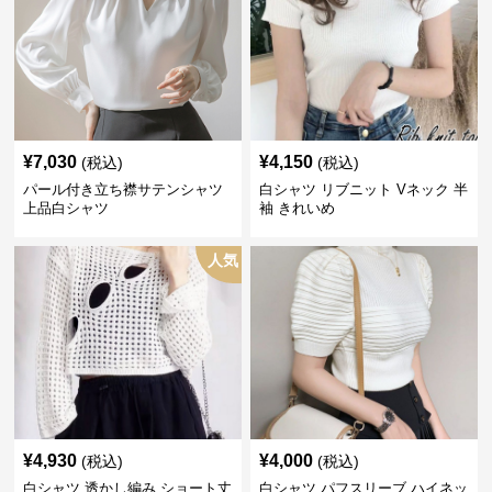
¥
7,030
¥
4,150
(税込)
(税込)
パール付き立ち襟サテンシャツ
白シャツ リブニット Vネック 半
上品白シャツ
袖 きれいめ
人気
¥
4,930
¥
4,000
(税込)
(税込)
白シャツ 透かし編み ショート丈
白シャツ パフスリーブ ハイネッ