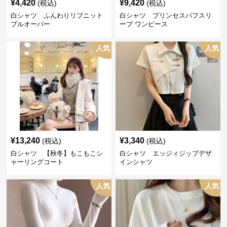
¥
4,420
¥
9,420
(税込)
(税込)
白シャツ ふんわりリブニット
白シャツ プリンセスパフスリ
プルオーバー
ーブ ワンピース
人気
人気
¥
13,240
¥
3,340
(税込)
(税込)
白シャツ 【秋冬】もこもこシ
白シャツ エッジィジップデザ
ャーリングコート
インシャツ
人気
人気