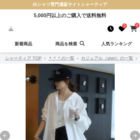
白シャツ
専門通販サイト
シャーティア
5,000
円以上のご購入で送料無料
0
0
新着商品
商品を検索
人気ランキング
シャーティア TOP
›
＊＊＊の一覧
›
カジュアル（shirt）の一覧
›
Previous slide
Ne